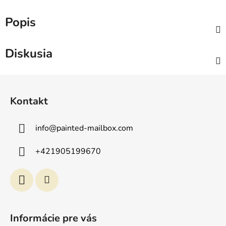
Popis
Diskusia
Z
á
Kontakt
p
ä
info
@
painted-mailbox.com
t
i
+421905199670
e
Informácie pre vás