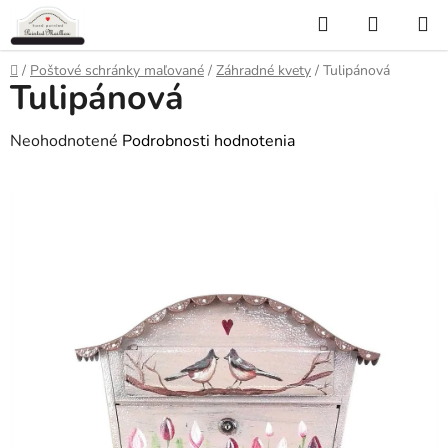
Prejsť
Hľadať
NÁKUP
na
KOŠÍK
obsah
Domov
/
Poštové schránky maľované
/
Záhradné kvety
/
Tulipánová
Tulipánová
Priemerné
Neohodnotené
Podrobnosti hodnotenia
hodnotenie
produktu
je
0,0
z
5
hviezdičiek.