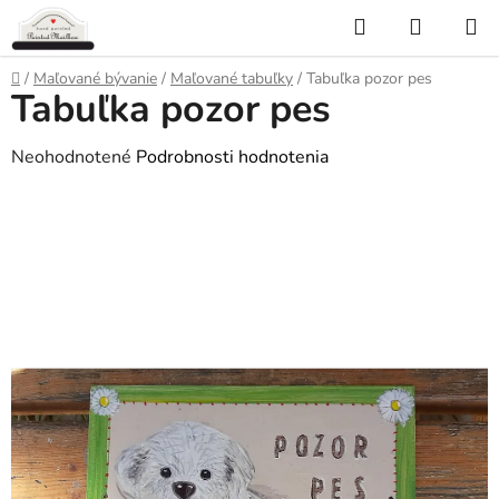
Prejsť
Hľadať
NÁKUP
na
KOŠÍK
obsah
Domov
/
Maľované bývanie
/
Maľované tabuľky
/
Tabuľka pozor pes
Tabuľka pozor pes
Priemerné
Neohodnotené
Podrobnosti hodnotenia
hodnotenie
produktu
je
0,0
z
5
hviezdičiek.