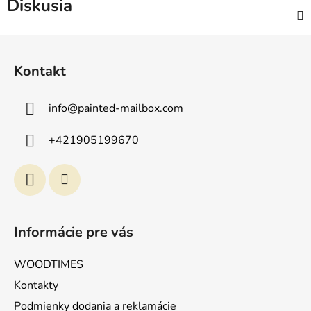
Diskusia
Z
á
Kontakt
p
ä
info
@
painted-mailbox.com
t
i
+421905199670
e
Informácie pre vás
WOODTIMES
Kontakty
Podmienky dodania a reklamácie