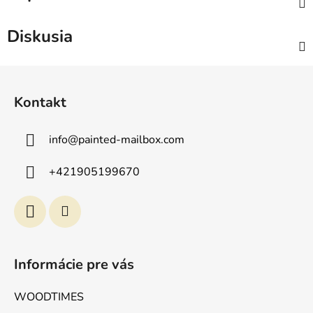
Diskusia
Z
á
Kontakt
p
ä
info
@
painted-mailbox.com
t
i
+421905199670
e
Informácie pre vás
WOODTIMES