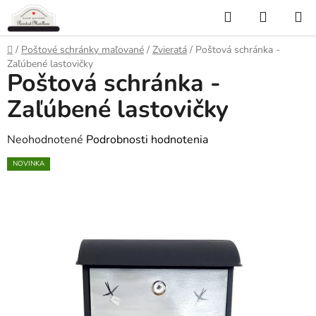
Prejsť
Hľadať
NÁKUP
na
KOŠÍK
obsah
Domov
/
Poštové schránky maľované
/
Zvieratá
/
Poštová schránka -
Zaľúbené lastovičky
Poštová schránka -
Zaľúbené lastovičky
Priemerné
Neohodnotené
Podrobnosti hodnotenia
hodnotenie
NOVINKA
produktu
je
0,0
z
5
hviezdičiek.