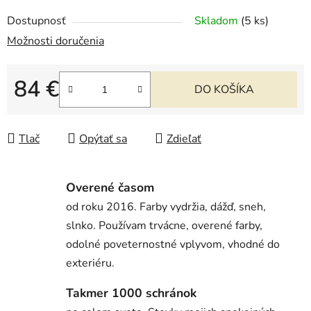
Dostupnosť
Skladom
(5 ks)
Možnosti doručenia
84 €
DO KOŠÍKA
Jednotková cena:
Tlač
Opýtať sa
Zdieľať
Overené časom
od roku 2016. Farby vydržia, dážď, sneh,
slnko. Používam trvácne, overené farby,
odolné poveternostné vplyvom, vhodné do
exteriéru.
Takmer 1000 schránok