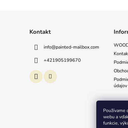
Z
á
Kontakt
Infor
p
ä
WOOD
info
@
painted-mailbox.com
t
Kontak
i
+421905199670
Podmie
e
Obcho
Podmie
údajov
Používame c
webu a vďak
funkcie, výk