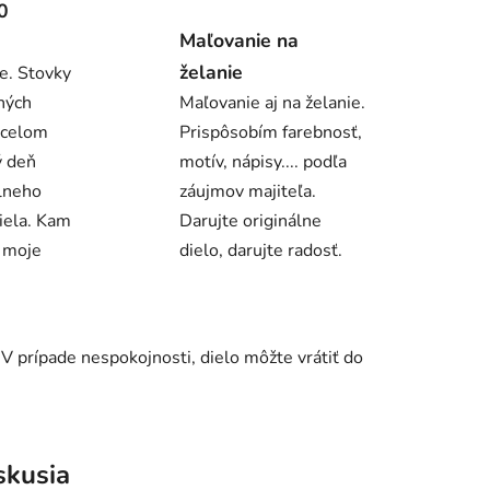
0
Maľovanie na
želanie
e. Stovky
ných
Maľovanie aj na želanie.
 celom
Prispôsobím farebnosť,
ý deň
motív, nápisy.... podľa
álneho
záujmov majiteľa.
iela. Kam
Darujte originálne
ú moje
dielo, darujte radosť.
 prípade nespokojnosti, dielo môžte vrátiť do
skusia