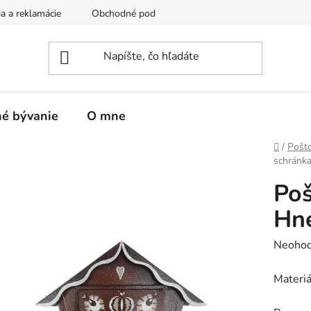
a a reklamácie
Obchodné podmienky
Podmienky ochrany o
é bývanie
O mne
Domov
/
Pošt
schránk
Poš
Hn
Prieme
Neohod
hodnot
Materiá
produk
je