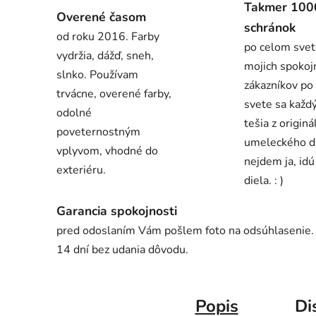
Takmer 100
Overené časom
schránok
od roku 2016. Farby
po celom svet
vydržia, dážď, sneh,
mojich spokoj
slnko. Používam
zákazníkov po
trvácne, overené farby,
svete sa každ
odolné
tešia z origin
poveternostným
umeleckého d
vplyvom, vhodné do
nejdem ja, id
exteriéru.
diela. : )
Garancia spokojnosti
pred odoslaním Vám pošlem foto na odsúhlasenie. V
14 dní bez udania dôvodu.
Popis
Di