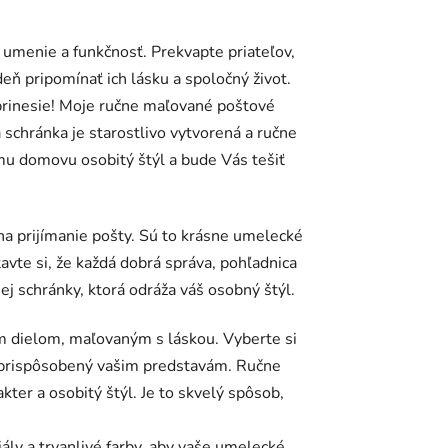
, umenie a funkčnosť. Prekvapte priateľov,
ň pripomínať ich lásku a spoločný život.
ú prinesie! Moje ručne maľované poštové
schránka je starostlivo vytvorená a ručne
mu domovu osobitý štýl a bude Vás tešiť
a prijímanie pošty. Sú to krásne umelecké
avte si, že každá dobrá správa, pohľadnica
ej schránky, ktorá odráža váš osobný štýl.
m dielom, maľovaným s láskou. Vyberte si
ý, prispôsobený vašim predstavám. Ručne
ter a osobitý štýl. Je to skvelý spôsob,
iály a trvanlivé farby, aby vaše umelecké