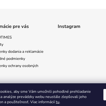
mácie pre vás
Instagram
TIMES
ty
nky dodania a reklamácie
dné podmienky
nky ochrany osobných
ookies, aby sme Vám umožnili pohodlné prehliadanie
a analýze prevádzky webu neustále zlepšovali jeho
Sledovať na Instag
on a použiteľnosť. Viac informácií
tu
.