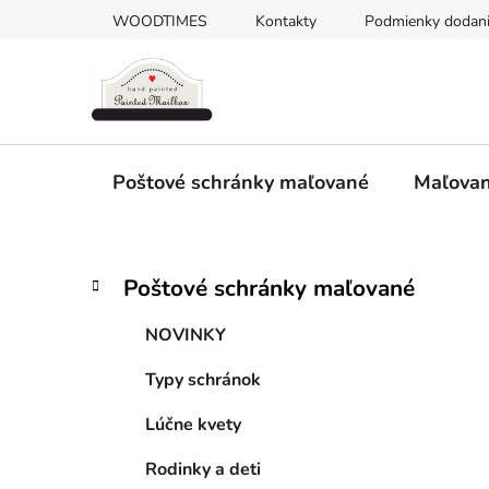
Prejsť
WOODTIMES
Kontakty
Podmienky dodani
na
obsah
Poštové schránky maľované
Maľovan
B
K
Preskočiť
Poštové schránky maľované
a
kategórie
o
t
č
NOVINKY
e
n
g
Typy schránok
ý
ó
p
r
Lúčne kvety
i
a
e
n
Rodinky a deti