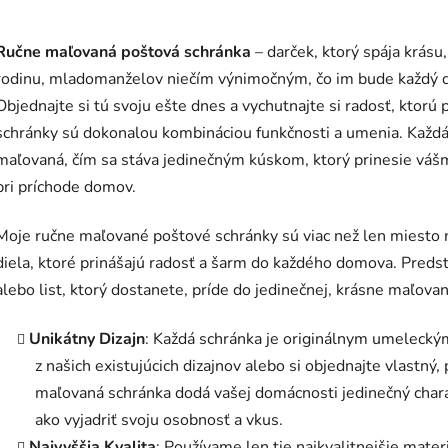
Ručne maľovaná poštová schránka
– darček, ktorý spája krásu
rodinu, mladomanželov niečím výnimočným, čo im bude každý de
Objednajte si tú svoju ešte dnes a vychutnajte si radosť, ktor
schránky sú dokonalou kombináciou funkčnosti a umenia. Každá 
maľovaná, čím sa stáva jedinečným kúskom, ktorý prinesie váš
pri príchode domov.
Moje ručne maľované poštové schránky sú viac než len miesto n
diela, ktoré prinášajú radosť a šarm do každého domova. Predst
alebo list, ktorý dostanete, príde do jedinečnej, krásne maľovan
Unikátny Dizajn
: Každá schránka je originálnym umelecký
z našich existujúcich dizajnov alebo si objednajte vlastn
maľovaná schránka dodá vašej domácnosti jedinečný charak
ako vyjadriť svoju osobnosť a vkus.
Najvyššia Kvalita
: Používame len tie najkvalitnejšie mater