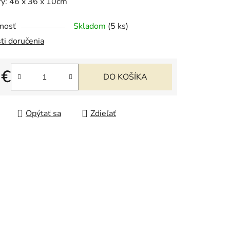
y: 46 x 36 x 10cm
nosť
Skladom
(5 ks)
ti doručenia
iek.
 €
DO KOŠÍKA
tková cena:
Opýtať sa
Zdieľať