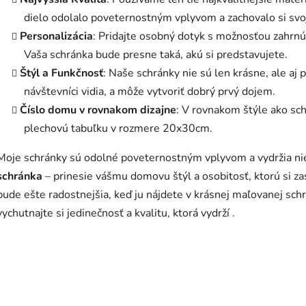
dielo odolalo poveternostným vplyvom a zachovalo si svo
Personalizácia
: Pridajte osobný dotyk s možnosťou zahrnú
Vaša schránka bude presne taká, akú si predstavujete.
Štýl a Funkčnosť
: Naše schránky nie sú len krásne, ale aj pr
návštevníci vidia, a môže vytvoriť dobrý prvý dojem.
Číslo domu v rovnakom dizajne
: V rovnakom štýle ako sc
plechovú tabuľku v rozmere 20x30cm.
Moje schránky sú odolné poveternostným vplyvom a vydržia ni
schránka
– prinesie vášmu domovu štýl a osobitosť, ktorú si za
bude ešte radostnejšia, keď ju nájdete v krásnej maľovanej schr
vychutnajte si jedinečnosť a kvalitu, ktorá vydrží .