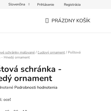
Slovenčina
Prihlásenie
Registrácia
sobných údajov
PRÁZDNY KOŠÍK
NÁKUPNÝ
KOŠÍK
ové schránky maľované
/
Ľudový ornament
/
Poštová
a - Hnedý ornament
tová schránka -
edý ornament
rné
notené
Podrobnosti hodnotenia
enie
l: oceľ
tu