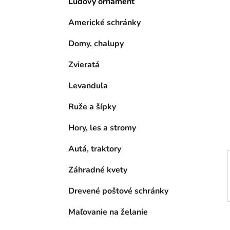
Ľudový ornament
l
Americké schránky
Domy, chalupy
Zvieratá
Levanduľa
Ruže a šípky
Hory, les a stromy
Autá, traktory
Záhradné kvety
Drevené poštové schránky
Maľovanie na želanie