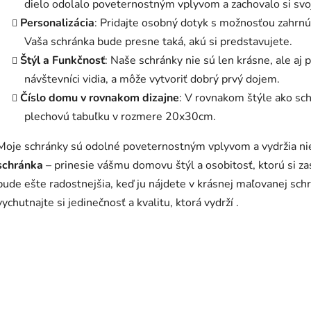
dielo odolalo poveternostným vplyvom a zachovalo si svo
Personalizácia
: Pridajte osobný dotyk s možnosťou zahrnú
Vaša schránka bude presne taká, akú si predstavujete.
Štýl a Funkčnosť
: Naše schránky nie sú len krásne, ale aj pr
návštevníci vidia, a môže vytvoriť dobrý prvý dojem.
Číslo domu v rovnakom dizajne
: V rovnakom štýle ako sc
plechovú tabuľku v rozmere 20x30cm.
Moje schránky sú odolné poveternostným vplyvom a vydržia ni
schránka
– prinesie vášmu domovu štýl a osobitosť, ktorú si za
bude ešte radostnejšia, keď ju nájdete v krásnej maľovanej schr
vychutnajte si jedinečnosť a kvalitu, ktorá vydrží .