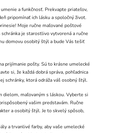
, umenie a funkčnosť. Prekvapte priateľov,
ň pripomínať ich lásku a spoločný život.
ú prinesie! Moje ručne maľované poštové
schránka je starostlivo vytvorená a ručne
mu domovu osobitý štýl a bude Vás tešiť
a prijímanie pošty. Sú to krásne umelecké
avte si, že každá dobrá správa, pohľadnica
ej schránky, ktorá odráža váš osobný štýl.
m dielom, maľovaným s láskou. Vyberte si
ý, prispôsobený vašim predstavám. Ručne
ter a osobitý štýl. Je to skvelý spôsob,
iály a trvanlivé farby, aby vaše umelecké