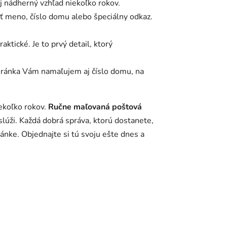
j nádherný vzhľad niekoľko rokov.
ť meno, číslo domu alebo špeciálny odkaz.
aktické. Je to prvý detail, ktorý
hránka Vám namaľujem aj číslo domu, na
ekoľko rokov.
Ručne maľovaná poštová
slúži. Každá dobrá správa, ktorú dostanete,
ánke. Objednajte si tú svoju ešte dnes a