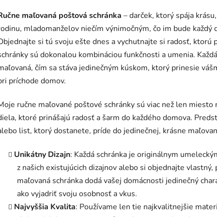
Ručne maľovaná poštová schránka
– darček, ktorý spája krásu
rodinu, mladomanželov niečím výnimočným, čo im bude každý de
Objednajte si tú svoju ešte dnes a vychutnajte si radosť, ktor
schránky sú dokonalou kombináciou funkčnosti a umenia. Každá 
maľovaná, čím sa stáva jedinečným kúskom, ktorý prinesie váš
pri príchode domov.
Moje ručne maľované poštové schránky sú viac než len miesto n
diela, ktoré prinášajú radosť a šarm do každého domova. Predst
alebo list, ktorý dostanete, príde do jedinečnej, krásne maľovan
Unikátny Dizajn
: Každá schránka je originálnym umelecký
z našich existujúcich dizajnov alebo si objednajte vlastn
maľovaná schránka dodá vašej domácnosti jedinečný charak
ako vyjadriť svoju osobnosť a vkus.
Najvyššia Kvalita
: Používame len tie najkvalitnejšie mater