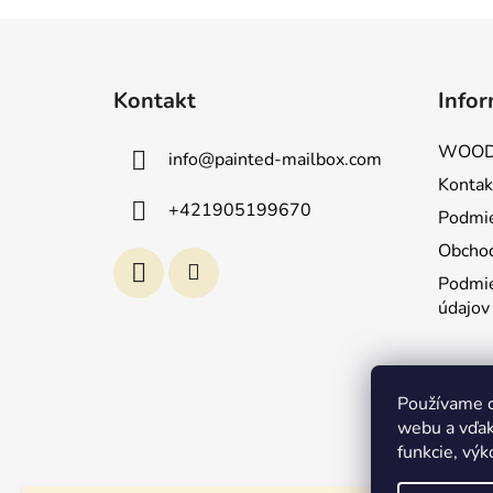
Z
á
Kontakt
Infor
p
ä
WOOD
info
@
painted-mailbox.com
t
Kontak
i
+421905199670
Podmie
e
Obcho
Podmie
údajov
Používame c
webu a vďak
funkcie, výk