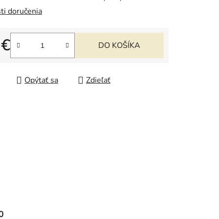
ti doručenia
iek.
 €
DO KOŠÍKA
tková cena:
Opýtať sa
Zdieľať
0