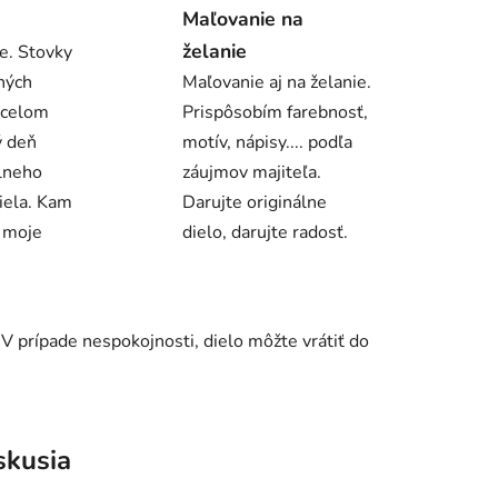
Maľovanie na
želanie
e. Stovky
ných
Maľovanie aj na želanie.
 celom
Prispôsobím farebnosť,
ý deň
motív, nápisy.... podľa
álneho
záujmov majiteľa.
iela. Kam
Darujte originálne
ú moje
dielo, darujte radosť.
 prípade nespokojnosti, dielo môžte vrátiť do
skusia