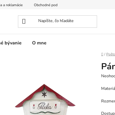
a a reklamácie
Obchodné podmienky
Podmienky ochrany o
é bývanie
O mne
Domov
/
Pošt
Pán
Prieme
Neohod
hodnot
Materiá
produk
je
Rozmer
0,0
z
Dostup