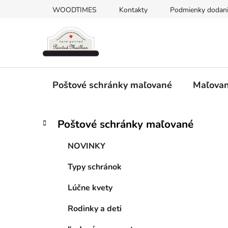
Prejsť
WOODTIMES
Kontakty
Podmienky dodani
na
obsah
Poštové schránky maľované
Maľovan
B
K
Preskočiť
Poštové schránky maľované
a
kategórie
o
t
č
NOVINKY
e
n
g
Typy schránok
ý
ó
p
r
Lúčne kvety
i
a
e
n
Rodinky a deti
e