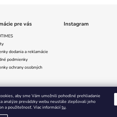
mácie pre vás
Instagram
TIMES
ty
nky dodania a reklamácie
dné podmienky
nky ochrany osobných
ookies, aby sme Vám umožnili pohodlné prehliadanie
a analýze prevádzky webu neustále zlepšovali jeho
Sledovať na Instag
on a použiteľnosť. Viac informácií
tu
.