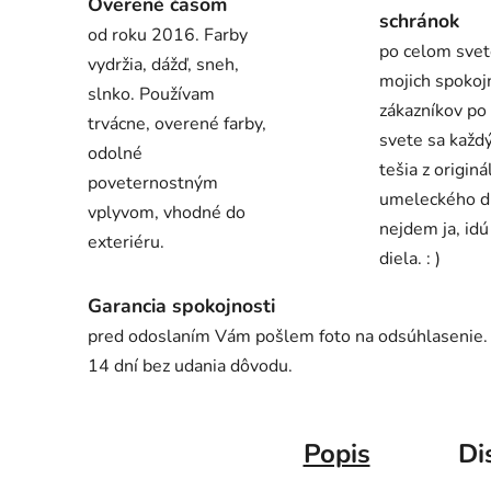
Overené časom
schránok
od roku 2016. Farby
po celom svet
vydržia, dážď, sneh,
mojich spokoj
slnko. Používam
zákazníkov po
trvácne, overené farby,
svete sa každ
odolné
tešia z origin
poveternostným
umeleckého d
vplyvom, vhodné do
nejdem ja, id
exteriéru.
diela. : )
Garancia spokojnosti
pred odoslaním Vám pošlem foto na odsúhlasenie. V
14 dní bez udania dôvodu.
Popis
Di