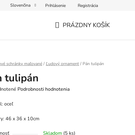
Slovenčina
Prihlásenie
Registrácia
sobných údajov
PRÁZDNY KOŠÍK
NÁKUPNÝ
KOŠÍK
ové schránky maľované
/
Ľudový ornament
/
Pán tulipán
 tulipán
rné
notené
Podrobnosti hodnotenia
enie
l: oceľ
tu
y: 46 x 36 x 10cm
nosť
Skladom
(5 ks)