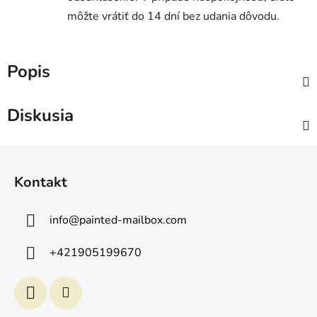
môžte vrátiť do 14 dní bez udania dôvodu.
Popis
Diskusia
Z
á
Kontakt
p
ä
info
@
painted-mailbox.com
t
i
+421905199670
e