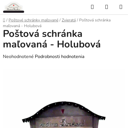
Prejsť
Hľadať
NÁKUP
na
KOŠÍK
obsah
Domov
/
Poštové schránky maľované
/
Zvieratá
/
Poštová schránka
maľovaná - Holubová
Poštová schránka
maľovaná - Holubová
Priemerné
Neohodnotené
Podrobnosti hodnotenia
hodnotenie
produktu
je
0,0
z
5
hviezdičiek.