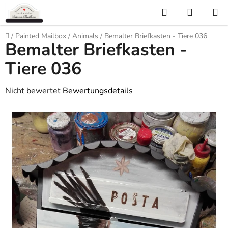
Zum
Suchen
WARE
Inhalt
springen
Startseite
/
Painted Mailbox
/
Animals
/
Bemalter Briefkasten - Tiere 036
Bemalter Briefkasten -
Tiere 036
Die
Nicht bewertet
Bewertungsdetails
durchschnittliche
Produktbewertung
ist
0,0
von
5
Sternen.