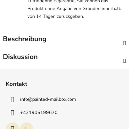
Zufriedenheitsgarantie, Sie können das
Produkt ohne Angabe von Gründen innerhalb
von 14 Tagen zurückgeben.
Beschreibung
Diskussion
F
u
Kontakt
ß
z
info
@
painted-mailbox.com
e
i
+421905199670
l
e