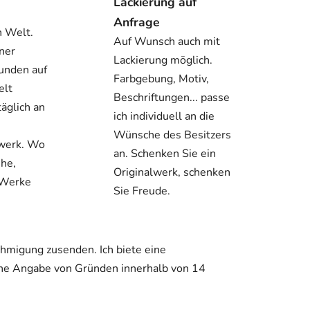
Lackierung auf
Anfrage
n Welt.
Auf Wunsch auch mit
ner
Lackierung möglich.
unden auf
Farbgebung, Motiv,
elt
Beschriftungen... passe
täglich an
ich individuell an die
Wünsche des Besitzers
twerk. Wo
an. Schenken Sie ein
ehe,
Originalwerk, schenken
 Werke
Sie Freude.
hmigung zusenden. Ich biete eine
hne Angabe von Gründen innerhalb von 14