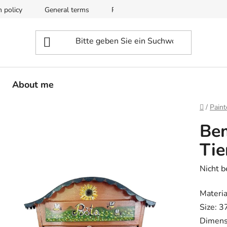
n policy
General terms
Privacy and data protection
About me
Startse
/
Paint
Bem
Tie
Die
Nicht 
durchsc
Materia
Produk
Size: 3
ist
Dimensi
0,0