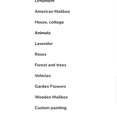
Ornament
s
t
American Mailbox
e
House, cottage
Animals
Lavender
Roses
Forest and trees
Vehicles
Garden Flowers
Wooden Mailbox
Custom painting