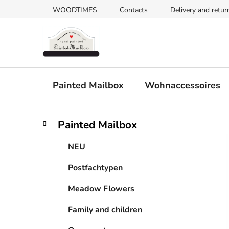
Zum
WOODTIMES
Contacts
Delivery and retur
Inhalt
springen
Painted Mailbox
Wohnaccessoires
S
K
Kategorien
Painted Mailbox
a
überspringen
e
t
i
NEU
e
t
g
Postfachtypen
e
o
n
r
Meadow Flowers
i
l
e
e
Family and children
n
i