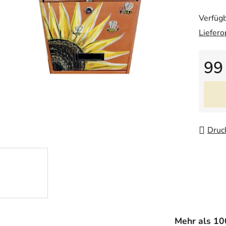
von
Verfügb
5
Liefero
Sternen
99
Verkau
Druc
Mehr als 1