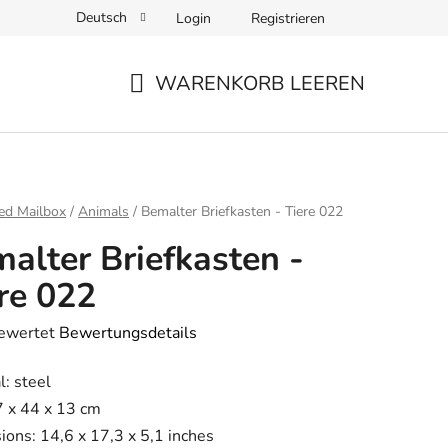
Deutsch
Login
Registrieren
WARENKORB LEEREN
WARENKORB
ite
ed Mailbox
/
Animals
/
Bemalter Briefkasten - Tiere 022
alter Briefkasten -
re 022
bewertet
Bewertungsdetails
hnittliche
l: steel
tbewertung
7 x 44 x 13 cm
ons: 14,6 x 17,3 x 5,1 inches