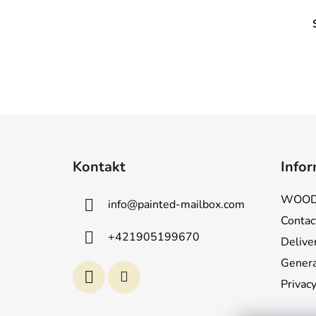
F
u
Kontakt
Infor
ß
z
WOOD
info
@
painted-mailbox.com
e
Contac
i
+421905199670
Deliver
l
e
Genera
Privacy