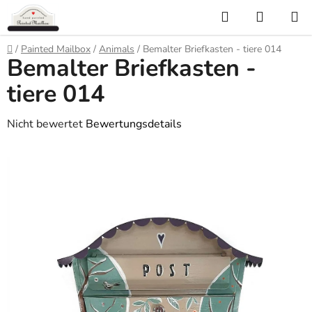
Zum
Suchen
WARE
Inhalt
springen
Startseite
/
Painted Mailbox
/
Animals
/
Bemalter Briefkasten - tiere 014
Bemalter Briefkasten -
tiere 014
Die
Nicht bewertet
Bewertungsdetails
durchschnittliche
Produktbewertung
ist
0,0
von
5
Sternen.