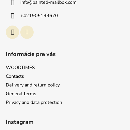
info
@
painted-mailbox.com
e
i
+421905199670
l
e
Informácie pre vás
WOODTIMES
Contacts
Delivery and return policy
General terms
Privacy and data protection
Instagram