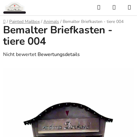
Zum
Suchen
WARE
Inhalt
springen
Startseite
/
Painted Mailbox
/
Animals
/
Bemalter Briefkasten - tiere 004
Bemalter Briefkasten -
tiere 004
Die
Nicht bewertet
Bewertungsdetails
durchschnittliche
Produktbewertung
ist
0,0
von
5
Sternen.