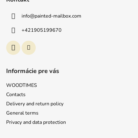
ß
z
info
@
painted-mailbox.com
e
i
+421905199670
l
e
Informácie pre vás
WOODTIMES
Contacts
Delivery and return policy
General terms
Privacy and data protection