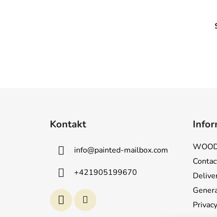
F
u
Kontakt
Infor
ß
z
WOOD
info
@
painted-mailbox.com
e
Contac
i
+421905199670
Deliver
l
e
Genera
Privacy