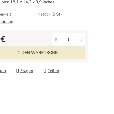
ons: 18,1 x 14,2 x 3,9 inches
arkeit
In stock
(5 St)
ptionen
.
 €
fspreis:
IN DEN WARENKORB
ken
Fragen
Teilen