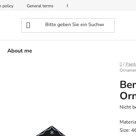
n policy
General terms
Privacy and data protection
About me
Startse
/
Paint
Ornamen
Bem
Or
Die
Nicht 
durchsc
Materia
Produk
Size: 4
ist