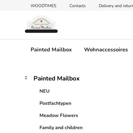
Zum
WOODTIMES
Contacts
Delivery and retur
Inhalt
springen
Painted Mailbox
Wohnaccessoires
S
K
Kategorien
Painted Mailbox
a
überspringen
e
t
i
NEU
e
t
g
Postfachtypen
e
o
n
r
Meadow Flowers
i
l
e
e
Family and children