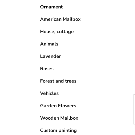
n
i
Ornament
s
t
American Mailbox
e
House, cottage
Animals
Lavender
Roses
Forest and trees
Vehicles
Garden Flowers
Wooden Mailbox
Custom painting