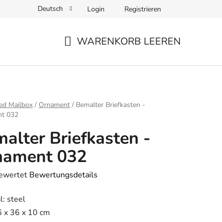
Deutsch
Login
Registrieren
WARENKORB LEEREN
WARENKORB
ite
ed Mailbox
/
Ornament
/
Bemalter Briefkasten -
t 032
alter Briefkasten -
nament 032
bewertet
Bewertungsdetails
hnittliche
l: steel
tbewertung
6 x 36 x 10 cm