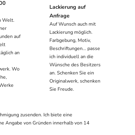
000
Lackierung auf
Anfrage
n Welt.
Auf Wunsch auch mit
ner
Lackierung möglich.
unden auf
Farbgebung, Motiv,
elt
Beschriftungen... passe
täglich an
ich individuell an die
Wünsche des Besitzers
twerk. Wo
an. Schenken Sie ein
ehe,
Originalwerk, schenken
 Werke
Sie Freude.
hmigung zusenden. Ich biete eine
hne Angabe von Gründen innerhalb von 14