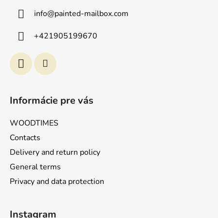
z
info
@
painted-mailbox.com
e
i
+421905199670
l
e
Informácie pre vás
WOODTIMES
Contacts
Delivery and return policy
General terms
Privacy and data protection
Instagram