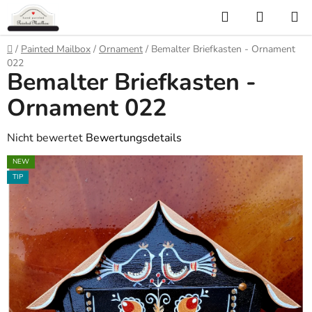
Zum
Suchen
WARE
Inhalt
springen
Startseite
/
Painted Mailbox
/
Ornament
/
Bemalter Briefkasten - Ornament
022
Bemalter Briefkasten -
Ornament 022
Die
Nicht bewertet
Bewertungsdetails
durchschnittliche
NEW
Produktbewertung
TIP
ist
0,0
von
5
Sternen.