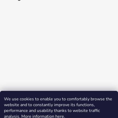
Auf Instagram folgen
We use cookies to enable you to comfortably browse the
website and to constantly improve its functions,
Facebook
performance and usability thanks to website traffic
analysis. More information
here
.