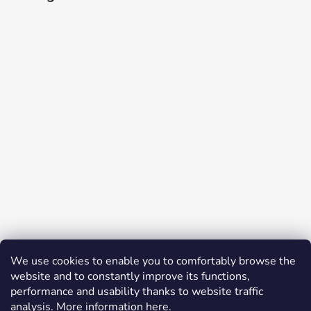
Auf Instagram folgen
We use cookies to enable you to comfortably browse the
website and to constantly improve its functions,
Facebook
performance and usability thanks to website traffic
analysis. More information
here
.