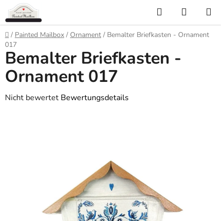
Zum
Suchen
WARE
Inhalt
springen
Startseite
/
Painted Mailbox
/
Ornament
/
Bemalter Briefkasten - Ornament
017
Bemalter Briefkasten -
Ornament 017
Die
Nicht bewertet
Bewertungsdetails
durchschnittliche
Produktbewertung
ist
0,0
von
5
Sternen.