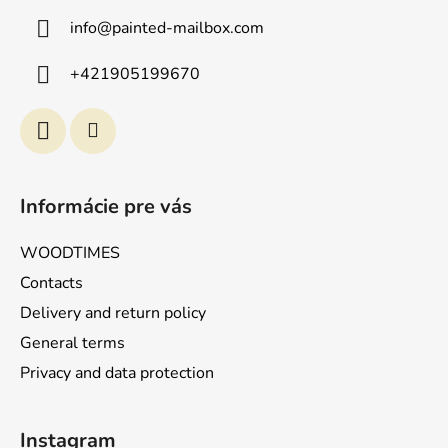
z
info
@
painted-mailbox.com
e
i
+421905199670
l
e
Informácie pre vás
WOODTIMES
Contacts
Delivery and return policy
General terms
Privacy and data protection
Instagram