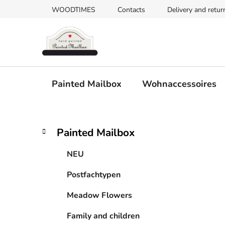
Zum
WOODTIMES
Contacts
Delivery and retur
Inhalt
springen
Painted Mailbox
Wohnaccessoires
S
K
Kategorien
Painted Mailbox
a
überspringen
e
t
i
NEU
e
t
g
Postfachtypen
e
o
n
r
Meadow Flowers
i
l
e
e
Family and children