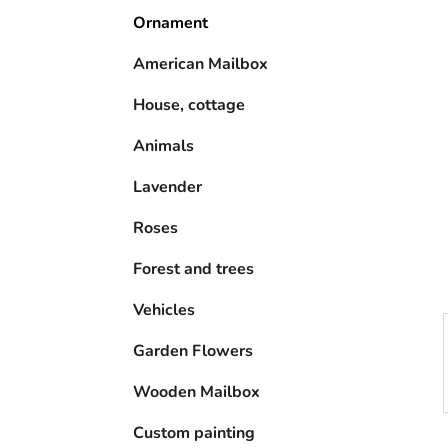
n
i
Ornament
s
t
American Mailbox
e
House, cottage
Animals
Lavender
Roses
Forest and trees
Vehicles
Garden Flowers
Wooden Mailbox
Custom painting