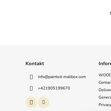
F
u
Kontakt
Infor
ß
z
WOOD
info
@
painted-mailbox.com
e
Contac
i
+421905199670
Deliver
l
e
Genera
Privacy