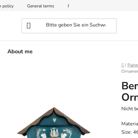
n policy
General terms
Privacy and data protection
About me
Startse
/
Paint
Ornamen
Bem
Or
Die
Nicht 
durchsc
Materia
Produk
Size: 4
ist