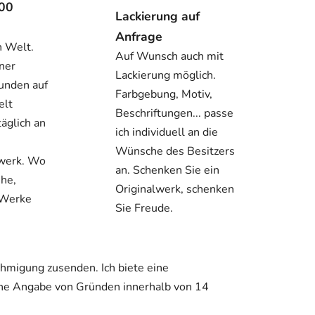
000
Lackierung auf
Anfrage
n Welt.
Auf Wunsch auch mit
ner
Lackierung möglich.
unden auf
Farbgebung, Motiv,
elt
Beschriftungen... passe
täglich an
ich individuell an die
Wünsche des Besitzers
twerk. Wo
an. Schenken Sie ein
ehe,
Originalwerk, schenken
 Werke
Sie Freude.
hmigung zusenden. Ich biete eine
hne Angabe von Gründen innerhalb von 14