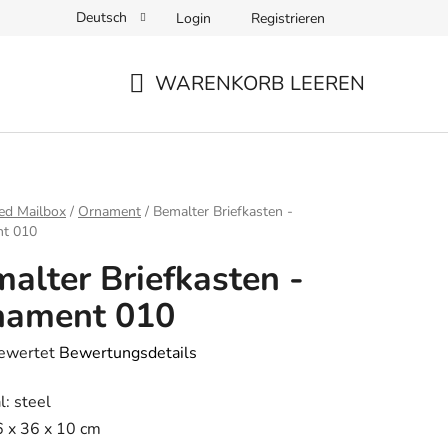
Deutsch
Login
Registrieren
WARENKORB LEEREN
WARENKORB
ite
ed Mailbox
/
Ornament
/
Bemalter Briefkasten -
t 010
alter Briefkasten -
nament 010
bewertet
Bewertungsdetails
hnittliche
l: steel
tbewertung
6 x 36 x 10 cm