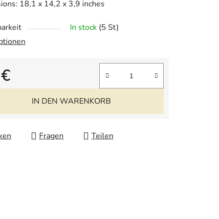
ons: 18,1 x 14,2 x 3,9 inches
arkeit
In stock
(5 St)
ptionen
.
 €
fspreis:
IN DEN WARENKORB
ken
Fragen
Teilen