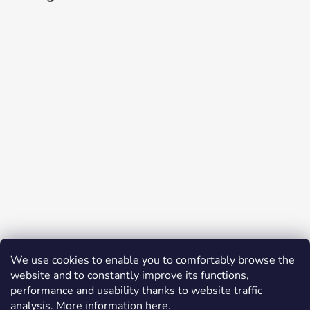
Auf Instagram folgen
We use cookies to enable you to comfortably browse the
website and to constantly improve its functions,
Facebook
performance and usability thanks to website traffic
analysis. More information
here
.