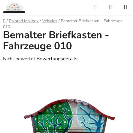
Zum
Suchen
WARE
Inhalt
springen
Startseite
/
Painted Mailbox
/
Vehicles
/
Bemalter Briefkasten - Fahrzeuge
010
Bemalter Briefkasten -
Fahrzeuge 010
Die
Nicht bewertet
Bewertungsdetails
durchschnittliche
Produktbewertung
ist
0,0
von
5
Sternen.