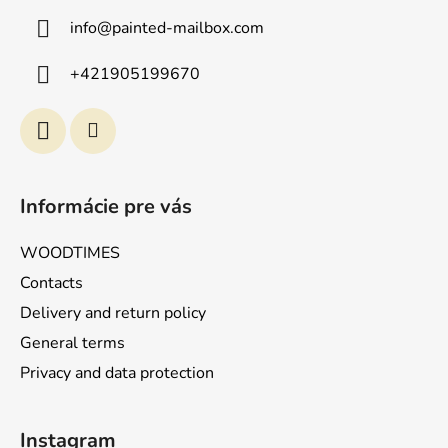
z
info
@
painted-mailbox.com
e
i
+421905199670
l
e
Informácie pre vás
WOODTIMES
Contacts
Delivery and return policy
General terms
Privacy and data protection
Instagram