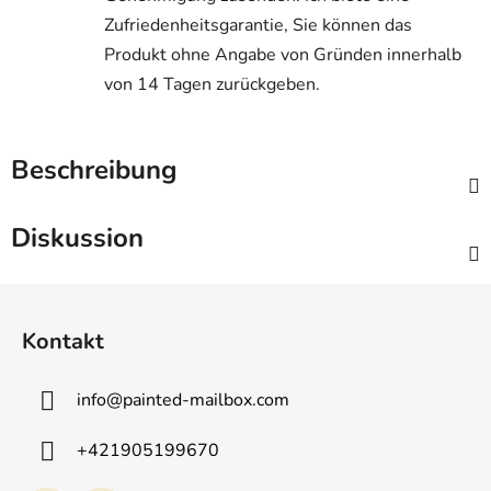
Zufriedenheitsgarantie, Sie können das
Produkt ohne Angabe von Gründen innerhalb
von 14 Tagen zurückgeben.
Beschreibung
Diskussion
F
u
Kontakt
ß
z
info
@
painted-mailbox.com
e
i
+421905199670
l