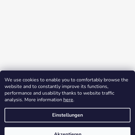
Auf Instagram folgen
We use cookies to enable you to comfortably browse the
website and to constantly improve its functions,
Facebook
performance and usability thanks to website traffic
analysis. More information
here
.
Einstellungen
Auf Wunsch auch mit Lackierung möglich. Farbgebung, Motiv,
Beschriftungen... passe ich individuell an die Wünsche des
Besitzers an. Ich biete eine Zufriedenheitsgarantie, Sie können das
Erstellt von Shoptet
Produkt ohne Angabe von Gründen innerhalb von 14 Tagen
Akzeptieren