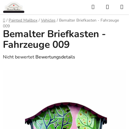
Zum
Suchen
WARE
Inhalt
springen
Startseite
/
Painted Mailbox
/
Vehicles
/
Bemalter Briefkasten - Fahrzeuge
009
Bemalter Briefkasten -
Fahrzeuge 009
Die
Nicht bewertet
Bewertungsdetails
durchschnittliche
Produktbewertung
ist
0,0
von
5
Sternen.